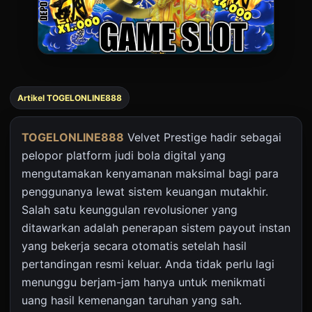
Artikel TOGELONLINE888
TOGELONLINE888
Velvet Prestige hadir sebagai
pelopor platform judi bola digital yang
mengutamakan kenyamanan maksimal bagi para
penggunanya lewat sistem keuangan mutakhir.
Salah satu keunggulan revolusioner yang
ditawarkan adalah penerapan sistem payout instan
yang bekerja secara otomatis setelah hasil
pertandingan resmi keluar. Anda tidak perlu lagi
menunggu berjam-jam hanya untuk menikmati
uang hasil kemenangan taruhan yang sah.